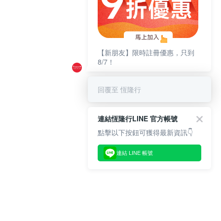
【新朋友】限時註冊優惠，只到
8/7！
回覆至 恆隆行
連結恆隆行LINE 官方帳號
點擊以下按鈕可獲得最新資訊👇
連結 LINE 帳號