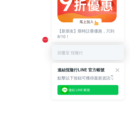
【新朋友】限時註冊優惠，只到
8/10！
回覆至 恆隆行
連結恆隆行LINE 官方帳號
點擊以下按鈕可獲得最新資訊👇
連結 LINE 帳號