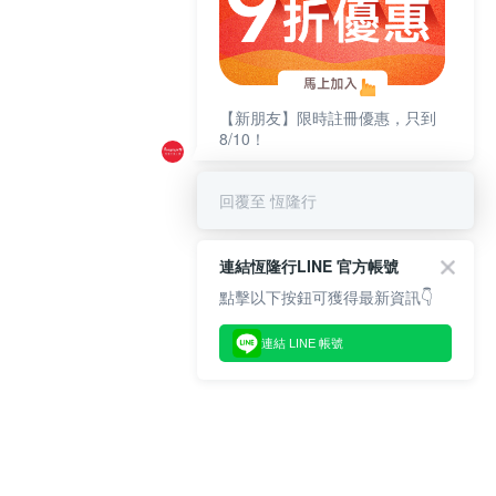
【新朋友】限時註冊優惠，只到
8/10！
回覆至 恆隆行
連結恆隆行LINE 官方帳號
點擊以下按鈕可獲得最新資訊👇
連結 LINE 帳號