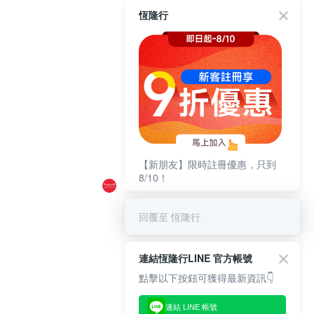
恆隆行
【新朋友】限時註冊優惠，只到
8/10！
回覆至 恆隆行
連結恆隆行LINE 官方帳號
點擊以下按鈕可獲得最新資訊👇
連結 LINE 帳號