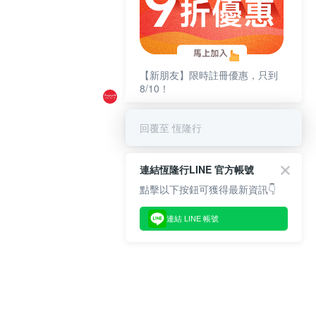
【新朋友】限時註冊優惠，只到
8/10！
回覆至 恆隆行
連結恆隆行LINE 官方帳號
點擊以下按鈕可獲得最新資訊👇
連結 LINE 帳號