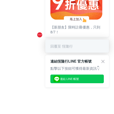
【新朋友】限時註冊優惠，只到
8/7！
回覆至 恆隆行
連結恆隆行LINE 官方帳號
點擊以下按鈕可獲得最新資訊👇
連結 LINE 帳號