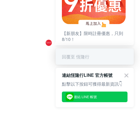
【新朋友】限時註冊優惠，只到
8/10！
回覆至 恆隆行
連結恆隆行LINE 官方帳號
點擊以下按鈕可獲得最新資訊👇
連結 LINE 帳號