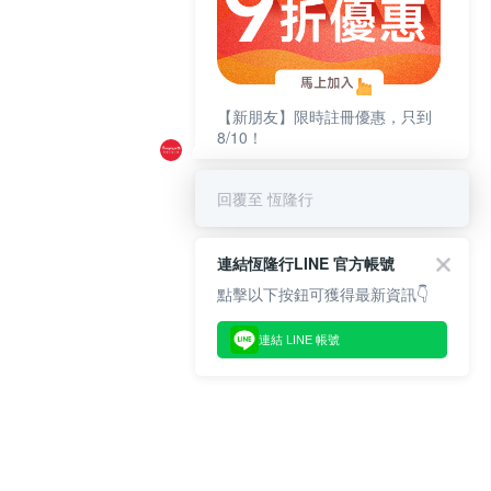
【新朋友】限時註冊優惠，只到
8/10！
回覆至 恆隆行
連結恆隆行LINE 官方帳號
點擊以下按鈕可獲得最新資訊👇
連結 LINE 帳號