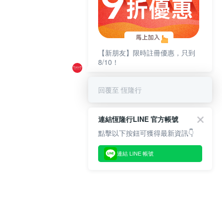
【新朋友】限時註冊優惠，只到
8/10！
回覆至 恆隆行
連結恆隆行LINE 官方帳號
點擊以下按鈕可獲得最新資訊👇
連結 LINE 帳號