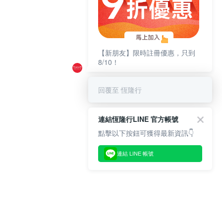
【新朋友】限時註冊優惠，只到
8/10！
回覆至 恆隆行
連結恆隆行LINE 官方帳號
點擊以下按鈕可獲得最新資訊👇
連結 LINE 帳號