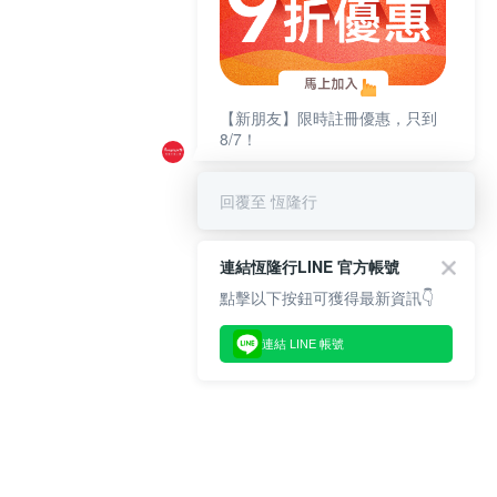
【新朋友】限時註冊優惠，只到
8/7！
回覆至 恆隆行
連結恆隆行LINE 官方帳號
點擊以下按鈕可獲得最新資訊👇
連結 LINE 帳號