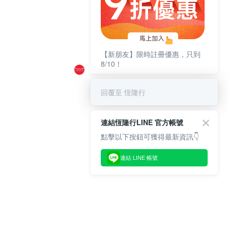
【新朋友】限時註冊優惠，只到
8/10！
回覆至 恆隆行
連結恆隆行LINE 官方帳號
點擊以下按鈕可獲得最新資訊👇
連結 LINE 帳號