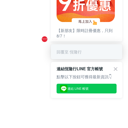
【新朋友】限時註冊優惠，只到
8/7！
回覆至 恆隆行
連結恆隆行LINE 官方帳號
點擊以下按鈕可獲得最新資訊👇
連結 LINE 帳號