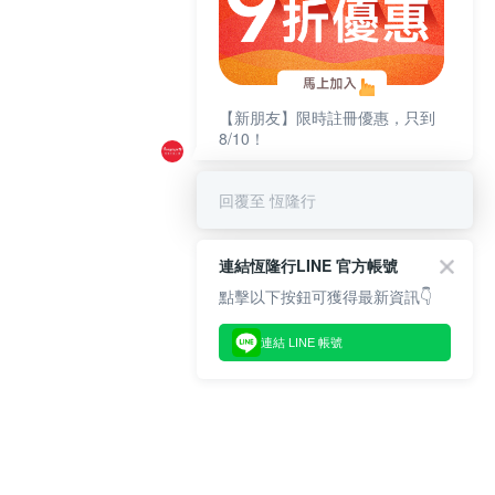
【新朋友】限時註冊優惠，只到
8/10！
回覆至 恆隆行
連結恆隆行LINE 官方帳號
點擊以下按鈕可獲得最新資訊👇
連結 LINE 帳號