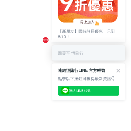
【新朋友】限時註冊優惠，只到
8/10！
回覆至 恆隆行
連結恆隆行LINE 官方帳號
點擊以下按鈕可獲得最新資訊👇
連結 LINE 帳號