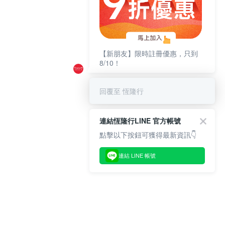
【新朋友】限時註冊優惠，只到
8/10！
回覆至 恆隆行
連結恆隆行LINE 官方帳號
點擊以下按鈕可獲得最新資訊👇
連結 LINE 帳號