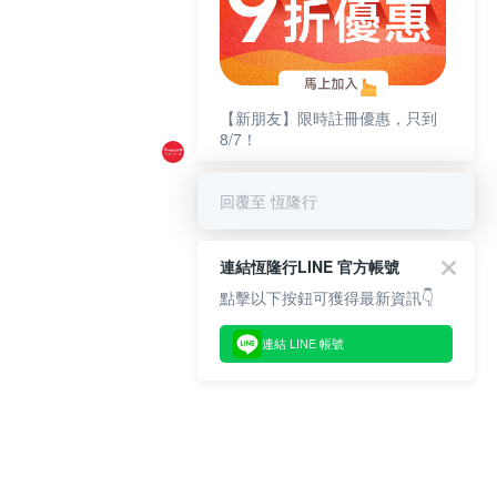
【新朋友】限時註冊優惠，只到
8/7！
回覆至 恆隆行
連結恆隆行LINE 官方帳號
點擊以下按鈕可獲得最新資訊👇
連結 LINE 帳號