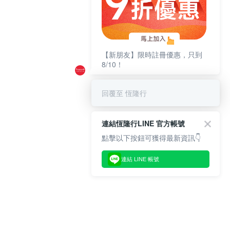
【新朋友】限時註冊優惠，只到
8/10！
回覆至 恆隆行
連結恆隆行LINE 官方帳號
點擊以下按鈕可獲得最新資訊👇
連結 LINE 帳號