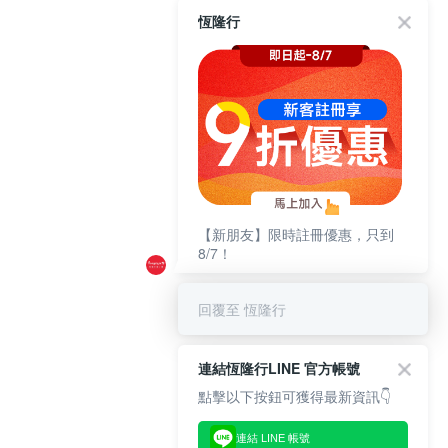
恆隆行
【新朋友】限時註冊優惠，只到
8/7！
回覆至 恆隆行
連結恆隆行LINE 官方帳號
點擊以下按鈕可獲得最新資訊👇
連結 LINE 帳號