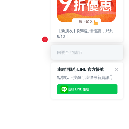
【新朋友】限時註冊優惠，只到
8/10！
回覆至 恆隆行
連結恆隆行LINE 官方帳號
點擊以下按鈕可獲得最新資訊👇
連結 LINE 帳號