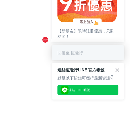
【新朋友】限時註冊優惠，只到
8/10！
回覆至 恆隆行
連結恆隆行LINE 官方帳號
點擊以下按鈕可獲得最新資訊👇
連結 LINE 帳號