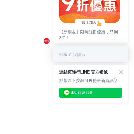
【新朋友】限時註冊優惠，只到
8/7！
回覆至 恆隆行
連結恆隆行LINE 官方帳號
點擊以下按鈕可獲得最新資訊👇
連結 LINE 帳號