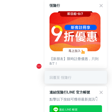
恆隆行
【新朋友】限時註冊優惠，只到
8/7！
回覆至 恆隆行
連結恆隆行LINE 官方帳號
點擊以下按鈕可獲得最新資訊👇
連結 LINE 帳號