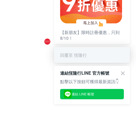
【新朋友】限時註冊優惠，只到
8/10！
回覆至 恆隆行
連結恆隆行LINE 官方帳號
點擊以下按鈕可獲得最新資訊👇
連結 LINE 帳號