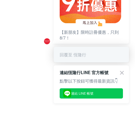
【新朋友】限時註冊優惠，只到
8/7！
回覆至 恆隆行
連結恆隆行LINE 官方帳號
點擊以下按鈕可獲得最新資訊👇
連結 LINE 帳號