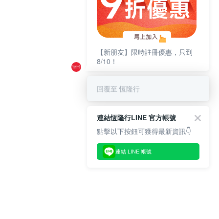
【新朋友】限時註冊優惠，只到
8/10！
回覆至 恆隆行
連結恆隆行LINE 官方帳號
點擊以下按鈕可獲得最新資訊👇
連結 LINE 帳號