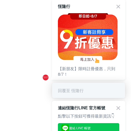
恆隆行
【新朋友】限時註冊優惠，只到
8/7！
回覆至 恆隆行
連結恆隆行LINE 官方帳號
點擊以下按鈕可獲得最新資訊👇
連結 LINE 帳號