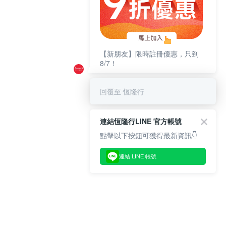
【新朋友】限時註冊優惠，只到
8/7！
回覆至 恆隆行
連結恆隆行LINE 官方帳號
點擊以下按鈕可獲得最新資訊👇
連結 LINE 帳號