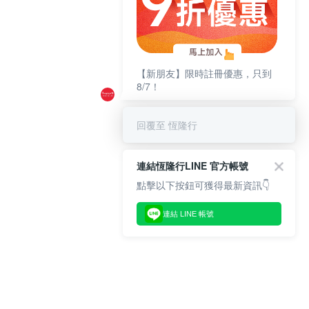
【新朋友】限時註冊優惠，只到
8/7！
回覆至 恆隆行
連結恆隆行LINE 官方帳號
點擊以下按鈕可獲得最新資訊👇
連結 LINE 帳號