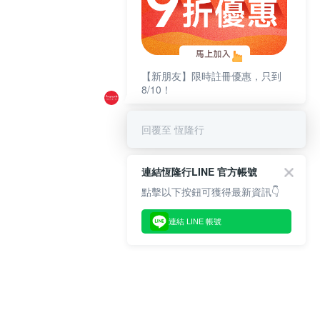
【新朋友】限時註冊優惠，只到
8/10！
回覆至 恆隆行
連結恆隆行LINE 官方帳號
點擊以下按鈕可獲得最新資訊👇
連結 LINE 帳號