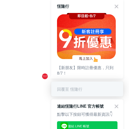
恆隆行
【新朋友】限時註冊優惠，只到
8/7！
回覆至 恆隆行
連結恆隆行LINE 官方帳號
點擊以下按鈕可獲得最新資訊👇
連結 LINE 帳號