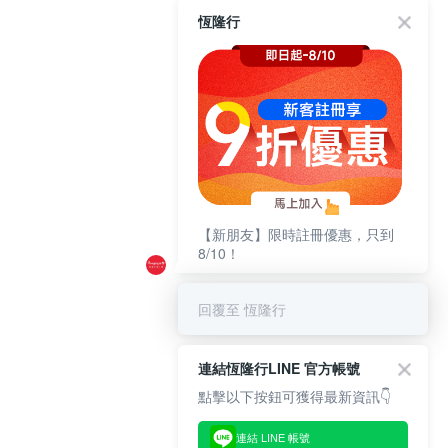
恆隆行
【新朋友】限時註冊優惠，只到
8/10！
回覆至 恆隆行
連結恆隆行LINE 官方帳號
點擊以下按鈕可獲得最新資訊👇
連結 LINE 帳號