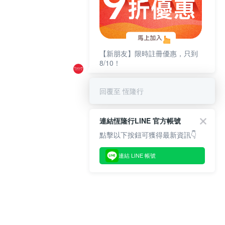
【新朋友】限時註冊優惠，只到
8/10！
回覆至 恆隆行
連結恆隆行LINE 官方帳號
點擊以下按鈕可獲得最新資訊👇
連結 LINE 帳號