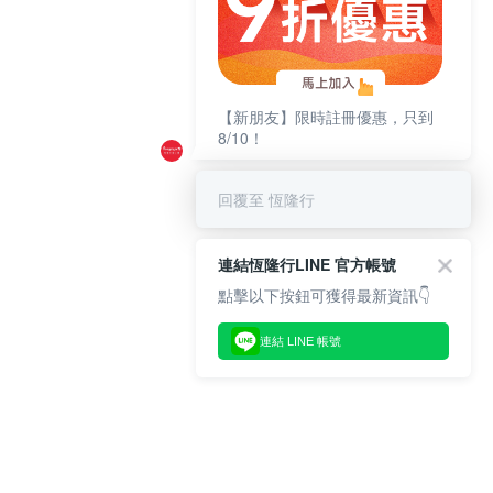
【新朋友】限時註冊優惠，只到
8/10！
回覆至 恆隆行
連結恆隆行LINE 官方帳號
點擊以下按鈕可獲得最新資訊👇
連結 LINE 帳號