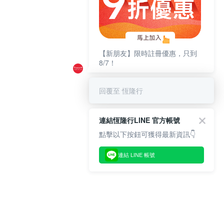
【新朋友】限時註冊優惠，只到
8/7！
回覆至 恆隆行
連結恆隆行LINE 官方帳號
點擊以下按鈕可獲得最新資訊👇
連結 LINE 帳號