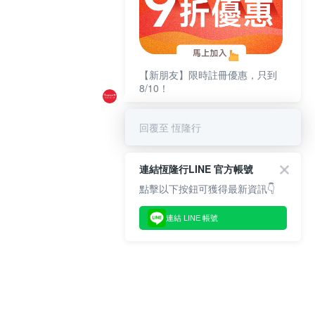
【新朋友】限時註冊優惠，只到
8/10！
回覆至 恆隆行
連結恆隆行LINE 官方帳號
點擊以下按鈕可獲得最新資訊👇
連結 LINE 帳號