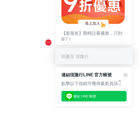
【新朋友】限時註冊優惠，只到
8/7！
回覆至 恆隆行
連結恆隆行LINE 官方帳號
點擊以下按鈕可獲得最新資訊👇
連結 LINE 帳號