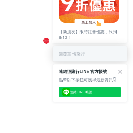
【新朋友】限時註冊優惠，只到
8/10！
回覆至 恆隆行
連結恆隆行LINE 官方帳號
點擊以下按鈕可獲得最新資訊👇
連結 LINE 帳號