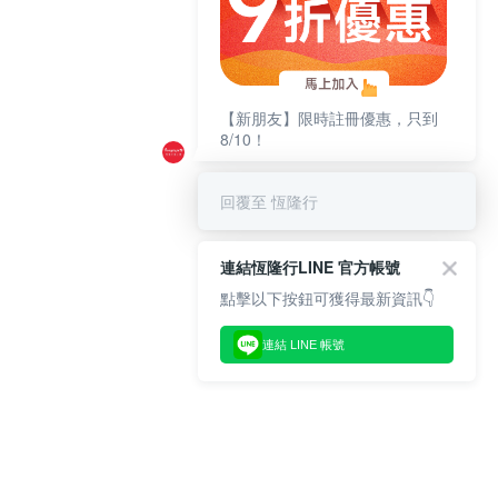
【新朋友】限時註冊優惠，只到
8/10！
回覆至 恆隆行
連結恆隆行LINE 官方帳號
點擊以下按鈕可獲得最新資訊👇
連結 LINE 帳號