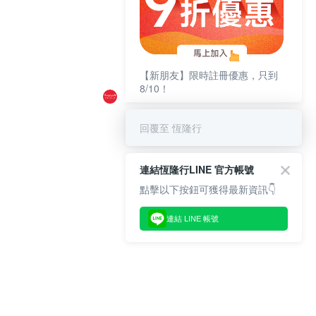
【新朋友】限時註冊優惠，只到
8/10！
回覆至 恆隆行
連結恆隆行LINE 官方帳號
點擊以下按鈕可獲得最新資訊👇
連結 LINE 帳號