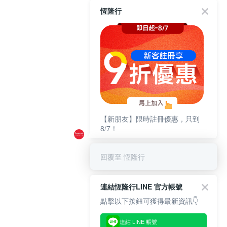
恆隆行
【新朋友】限時註冊優惠，只到
8/7！
回覆至 恆隆行
連結恆隆行LINE 官方帳號
點擊以下按鈕可獲得最新資訊👇
連結 LINE 帳號