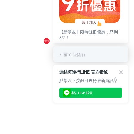
【新朋友】限時註冊優惠，只到
8/7！
回覆至 恆隆行
連結恆隆行LINE 官方帳號
點擊以下按鈕可獲得最新資訊👇
連結 LINE 帳號