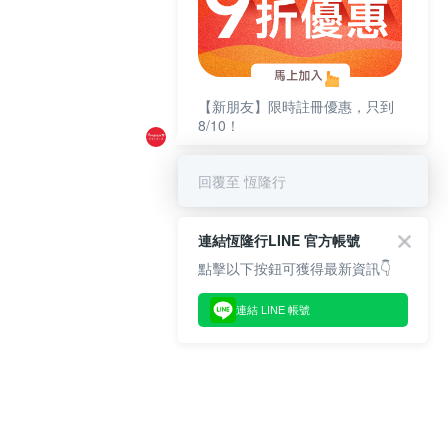
【新朋友】限時註冊優惠，只到
8/10！
回覆至 恆隆行
連結恆隆行LINE 官方帳號
點擊以下按鈕可獲得最新資訊👇
連結 LINE 帳號