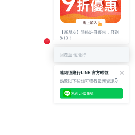
【新朋友】限時註冊優惠，只到
8/10！
回覆至 恆隆行
連結恆隆行LINE 官方帳號
點擊以下按鈕可獲得最新資訊👇
連結 LINE 帳號