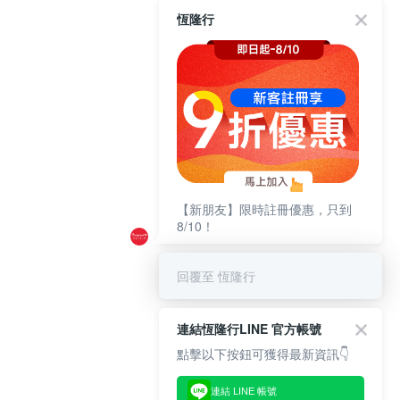
恆隆行
【新朋友】限時註冊優惠，只到
8/10！
回覆至 恆隆行
連結恆隆行LINE 官方帳號
點擊以下按鈕可獲得最新資訊👇
連結 LINE 帳號