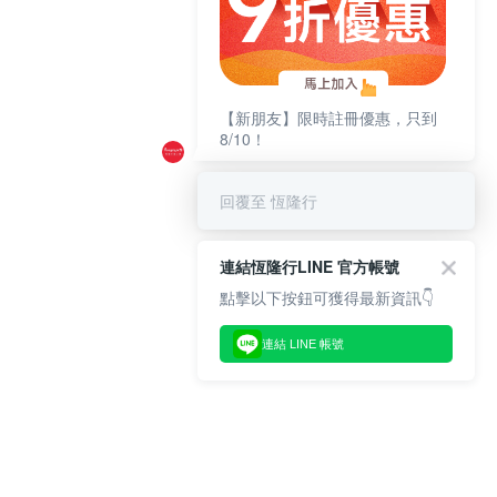
【新朋友】限時註冊優惠，只到
8/10！
回覆至 恆隆行
連結恆隆行LINE 官方帳號
點擊以下按鈕可獲得最新資訊👇
連結 LINE 帳號