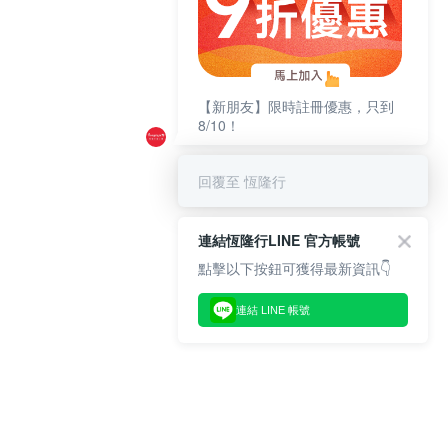
【新朋友】限時註冊優惠，只到
8/10！
回覆至 恆隆行
連結恆隆行LINE 官方帳號
點擊以下按鈕可獲得最新資訊👇
連結 LINE 帳號