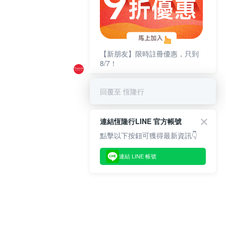
【新朋友】限時註冊優惠，只到
8/7！
回覆至 恆隆行
連結恆隆行LINE 官方帳號
點擊以下按鈕可獲得最新資訊👇
連結 LINE 帳號