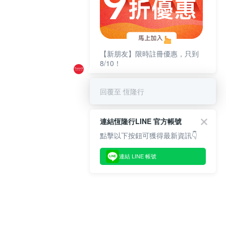
【新朋友】限時註冊優惠，只到
8/10！
回覆至 恆隆行
連結恆隆行LINE 官方帳號
點擊以下按鈕可獲得最新資訊👇
連結 LINE 帳號