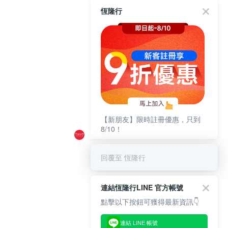
恆隆行
【新朋友】限時註冊優惠，只到
8/10！
回覆至 恆隆行
連結恆隆行LINE 官方帳號
點擊以下按鈕可獲得最新資訊👇
連結 LINE 帳號